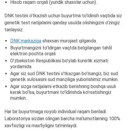
Hisob raqam orqali (yuridik shaxslar uchun).
DNK testini o’tkazish uchun buyurtma to’ldirish vaqtida siz
genetik test natijalarini qanday usulda olishingizni o’zingiz
tanlaysiz:
DNK markaziga
shaxsan murojaat qilganda.
Buyurtmangizni to’ldirgan vaqtda belgilangan tahlil
elektron pochta orqali
O’zbekiston Respublikasi bo’ylab kurerlik xizmati
yordamida.
Agar siz sud DNK testini o’tkazgan bo’lsangiz, biz sud
genetik xulosasini sud manziliga yuborishimiz mumkin.
Agar sizga natijalarni etkazib berishning boshqa usuli
kerak bo’lsa, buyurtmani to’ldirishda ko’rsatishingiz
mumkin.
Har bir buyurtmaga noyob individual raqam beriladi.
Laboratoriya sizdan olingan barcha ma’lumotlarning 100%
xavfsizligi va maxfiyligini ta’minlaydi.