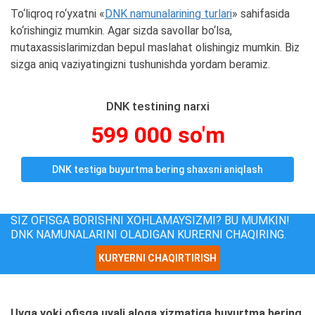
To‘liqroq ro‘yxatni «
DNK namunalarining turlari
» sahifasida
ko‘rishingiz mumkin. Agar sizda savollar bo‘lsa,
mutaxassislarimizdan bepul maslahat olishingiz mumkin. Biz
sizga aniq vaziyatingizni tushunishda yordam beramiz.
DNK testining narxi
599 000 so'm
DNK testiga buyurtma bering shaxsni aniqlash
SIZ OFISGA BORISHNI XOHLAMAYSIZMI? BU MUMKIN!
DNK NAMUNALARINI OLADIGAN KURERNI CHAQIRING.
KURYERNI CHAQIRTIRISH
Uyga yoki ofisga uyali aloqa xizmatiga buyurtma bering.