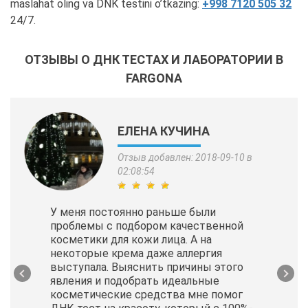
maslahat oling va DNK testini o’tkazing:
+998 7120 505 32
24/7.
ОТЗЫВЫ О ДНК ТЕСТАХ И ЛАБОРАТОРИИ В
FARGONA
ЕЛЕНА КУЧИНА
Отзыв добавлен: 2018-09-10 в
02:08:54
У меня постоянно раньше были
проблемы с подбором качественной
косметики для кожи лица. А на
некоторые крема даже аллергия
выступала. Выяснить причины этого
явления и подобрать идеальные
косметические
средства мне помог