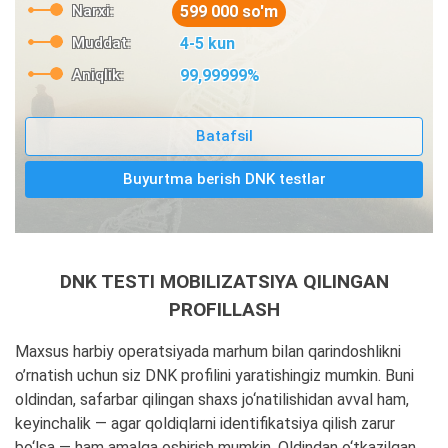
Narxi:
599 000 so'm
Muddat:
4-5 kun
Aniqlik:
99,99999%
Batafsil
Buyurtma berish DNK testlar
DNK TESTI MOBILIZATSIYA QILINGAN
PROFILLASH
Maxsus harbiy operatsiyada marhum bilan qarindoshlikni
o’rnatish uchun siz DNK profilini yaratishingiz mumkin. Buni
oldindan, safarbar qilingan shaxs jo‘natilishidan avval ham,
keyinchalik — agar qoldiqlarni identifikatsiya qilish zarur
bo‘lsa — ham amalga oshirish mumkin. Oldindan o‘tkazilgan