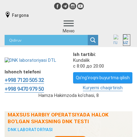
Fargona
Меню
Ish tartibi:
Kundalik
с 8:00 до 20:00
Ishonch telefoni
Qo'ng'iroqni buyurtma qilish
+998 7120 505 32
Kuryerni chaqirtirish
+998 9470 979 50
Hamza Hakimzoda ko'chasi, 8
MAXSUS HARBIY OPERATSIYADA HALOK
BO'LGAN SHAXSNING DNK TESTI
DNK LABORATORİYASI