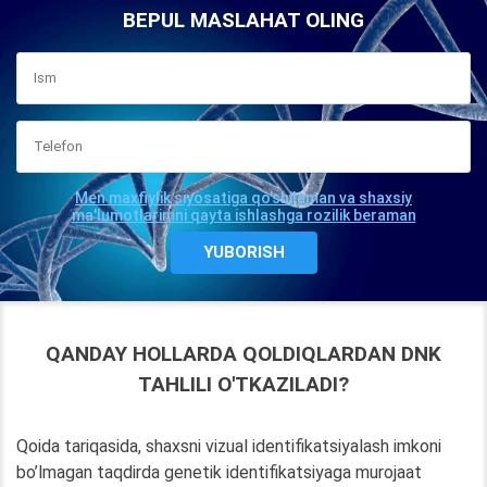
BEPUL MASLAHAT OLING
Men maxfiylik siyosatiga qo'shilaman va shaxsiy
ma'lumotlarimni qayta ishlashga rozilik beraman
QANDAY HOLLARDA QOLDIQLARDAN DNK
TAHLILI O'TKAZILADI?
Qoida tariqasida, shaxsni vizual identifikatsiyalash imkoni
bo’lmagan taqdirda genetik identifikatsiyaga murojaat