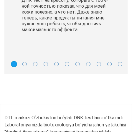
ДНК тест на красоту, который с 100%-
ной точностью показал, что для моей
кожи полезно, а что нет. Даже знаю
теперь, какие продукты питания мне
нужно употреблять, чтобы достичь
максимального эффекта.
DTL markazi Oʻzbekiston boʻylab DNK testlarini oʻtkazadi.
Laboratoriyamizda biotexnologiya boʻyicha jahon yetakchisi
“Applied Biosystems” kompaniyasi tomonidan ishlab