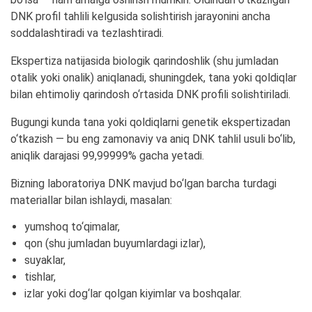
DNK profil tahlili kelgusida solishtirish jarayonini ancha
soddalashtiradi va tezlashtiradi.
Ekspertiza natijasida biologik qarindoshlik (shu jumladan
otalik yoki onalik) aniqlanadi, shuningdek, tana yoki qoldiqlar
bilan ehtimoliy qarindosh o‘rtasida DNK profili solishtiriladi.
Bugungi kunda tana yoki qoldiqlarni genetik ekspertizadan
o‘tkazish — bu eng zamonaviy va aniq DNK tahlil usuli bo‘lib,
aniqlik darajasi 99,99999% gacha yetadi.
Bizning laboratoriya DNK mavjud bo‘lgan barcha turdagi
materiallar bilan ishlaydi, masalan:
yumshoq to‘qimalar,
qon (shu jumladan buyumlardagi izlar),
suyaklar,
tishlar,
izlar yoki dog‘lar qolgan kiyimlar va boshqalar.