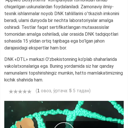
chiqarilgan uskunalardan foydalaniladi. Zamonaviy ilmiy-
texnik ishlanmalar noyob DNK tahlillarini oʻtkazish imkonini
beradi, ularni dunyoda bir nechta laboratoriyalar amalga
oshiradi. Testlar faqat sertifikatlangan mutaxassislar
tomonidan amalga oshiriladi, ular orasida DNK tadqiqotlari
sohasida 15 yildan ortiq tajribaga ega bo’lgan jahon
darajasidagi ekspertlar ham bor.
DNK «DTL» markazi O’zbekistonning ko’plab shaharlarida
vakolatxonalariga ega. Buning yordamida siz har qanday
namunalarni topshirishingiz mumkin, hatto mamlakatimizning
kichik shahrida ham.
(
овоз, ўртача:
5
5 тадан)
1