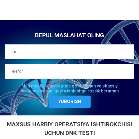
BEPUL MASLAHAT OLING
Men maxfiylik siyosatiga qo'shilaman va shaxsiy
ma'lumotlarimni qayta ishlashga rozilik beraman
MAXSUS HARBIY OPERATSIYA ISHTIROKCHISI
UCHUN DNK TESTI