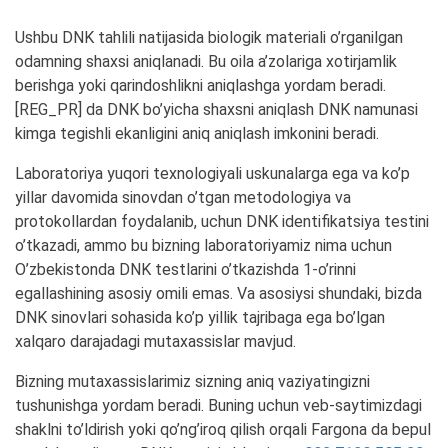
Ushbu
DNK
tahlili
natijasida
biologik
materiali
o’rganilgan
odamning
shaxsi
aniqlanadi
.
Bu
oila
a’zolariga
xotirjamlik
berishga
yoki
qarindoshlikni
aniqlashga
yordam
beradi
.
[
REG_PR
]
da
DNK
bo’yicha
shaxsni
aniqlash
DNK
namunasi
kimga
tegishli
ekanligini
aniq
aniqlash
imkonini
beradi
.
Laboratoriya yuqori texnologiyali uskunalarga ega va ko’p
yillar davomida sinovdan o’tgan metodologiya va
protokollardan foydalanib, uchun DNK identifikatsiya testini
o’tkazadi, ammo bu bizning laboratoriyamiz nima uchun
O’zbekistonda DNK testlarini o’tkazishda 1-o’rinni
egallashining asosiy omili emas. Va asosiysi shundaki, bizda
DNK sinovlari sohasida ko’p yillik tajribaga ega bo’lgan
xalqaro darajadagi mutaxassislar mavjud.
Bizning mutaxassislarimiz sizning aniq vaziyatingizni
tushunishga yordam beradi. Buning uchun veb-saytimizdagi
shaklni to’ldirish yoki qo’ng’iroq qilish orqali Fargona da bepul