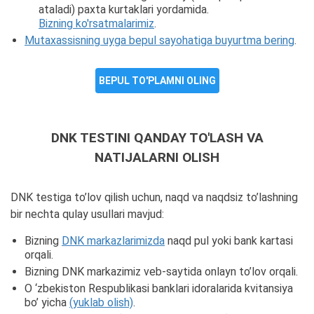
ataladi) paxta kurtaklari yordamida.
Bizning ko'rsatmalarimiz
.
Mutaxassisning uyga bepul sayohatiga buyurtma bering
.
BEPUL TO'PLAMNI OLING
DNK TESTINI QANDAY TO'LASH VA
NATIJALARNI OLISH
DNK testiga to’lov qilish uchun, naqd va naqdsiz to’lashning
bir nechta qulay usullari mavjud:
Bizning
DNK markazlarimizda
naqd pul yoki bank kartasi
orqali.
Bizning DNK markazimiz veb-saytida onlayn to’lov orqali.
O ‘zbekiston Respublikasi banklari idoralarida kvitansiya
bo’ yicha
(yuklab olish)
.