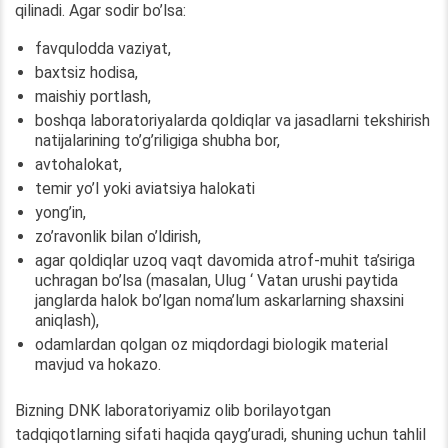
qilinadi. Agar sodir bo’lsa:
favqulodda vaziyat,
baxtsiz hodisa,
maishiy portlash,
boshqa laboratoriyalarda qoldiqlar va jasadlarni tekshirish
natijalarining to’g’riligiga shubha bor,
avtohalokat,
temir yo’l yoki aviatsiya halokati
yong’in,
zo’ravonlik bilan o’ldirish,
agar qoldiqlar uzoq vaqt davomida atrof-muhit ta’siriga
uchragan bo’lsa (masalan, Ulug ‘ Vatan urushi paytida
janglarda halok bo’lgan noma’lum askarlarning shaxsini
aniqlash),
odamlardan qolgan oz miqdordagi biologik material
mavjud va hokazo.
Bizning DNK laboratoriyamiz olib borilayotgan
tadqiqotlarning sifati haqida qayg’uradi, shuning uchun tahlil