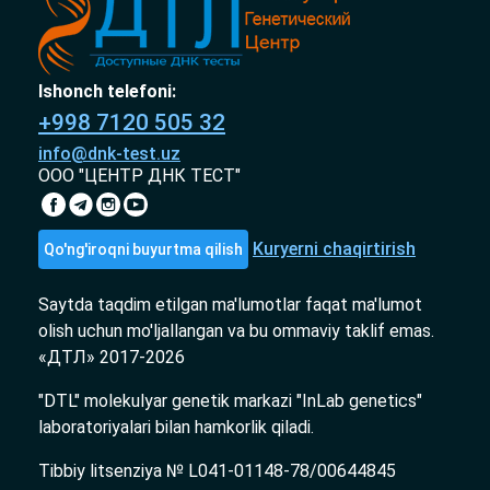
Ishonch telefoni:
+998 7120 505 32
info@dnk-test.uz
ООО "ЦЕНТР ДНК ТЕСТ"
Kuryerni chaqirtirish
Qo'ng'iroqni buyurtma qilish
Saytda taqdim etilgan ma'lumotlar faqat ma'lumot
olish uchun mo'ljallangan va bu ommaviy taklif emas.
«ДТЛ» 2017-2026
"DTL" molekulyar genetik markazi "InLab genetics"
laboratoriyalari bilan hamkorlik qiladi.
Tibbiy litsenziya № L041-01148-78/00644845