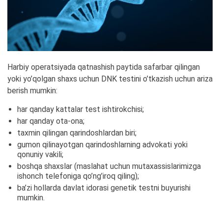
Harbiy operatsiyada qatnashish paytida safarbar qilingan
yoki yo’qolgan shaxs uchun DNK testini o’tkazish uchun ariza
berish mumkin:
har qanday kattalar test ishtirokchisi;
har qanday ota-ona;
taxmin qilingan qarindoshlardan biri;
gumon qilinayotgan qarindoshlarning advokati yoki
qonuniy vakili;
boshqa shaxslar (maslahat uchun mutaxassislarimizga
ishonch telefoniga qo’ng’iroq qiling);
ba’zi hollarda davlat idorasi genetik testni buyurishi
mumkin.