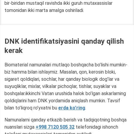
bir-biridan mustaqil ravishda ikki guruh mutaxassislar
tomonidan ikki marta amalga oshiriladi.
DNK identifikatsiyasini qanday qilish
kerak
Biomaterial namunalari mutlaqo boshqacha bo’lishi mumkin-
biz hamma bilan ishlaymiz. Masalan, qon, kerosin bloki,
sigaret qoldiqlari, sochlar, har qanday biologik dog’lar va
suyuqliklar, mixlar, vilkalar pichoqlar, tishlar, suyaklar va
boshqalar.ikkinchi Vatan urushida halok bo’lgan askarlarning
qoldiqlarini ham DNK yordamida aniqlash mumkin. Tavsif
bilan to’liqroq ro’yxatni bu
erda ko’ring
.
Namunalarni qanday etkazib berish va tadqiqotning boshqa
nuanslari sizga
+998 7120 505 32
telefonidagi ishonch