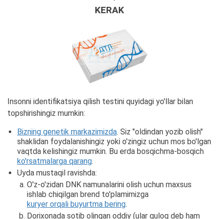
KERAK
Insonni identifikatsiya qilish testini quyidagi yo'llar bilan
topshirishingiz mumkin:
Bizning genetik markazimizda
. Siz "oldindan yozib olish"
shaklidan foydalanishingiz yoki o'zingiz uchun mos bo'lgan
vaqtda kelishingiz mumkin. Bu erda bosqichma-bosqich
ko'rsatmalarga qarang
.
Uyda mustaqil ravishda:
O'z-o'zidan DNK namunalarini olish uchun maxsus
ishlab chiqilgan brend to'plamimizga
kuryer orqali buyurtma bering
.
Dorixonada sotib olingan oddiy (ular quloq deb ham