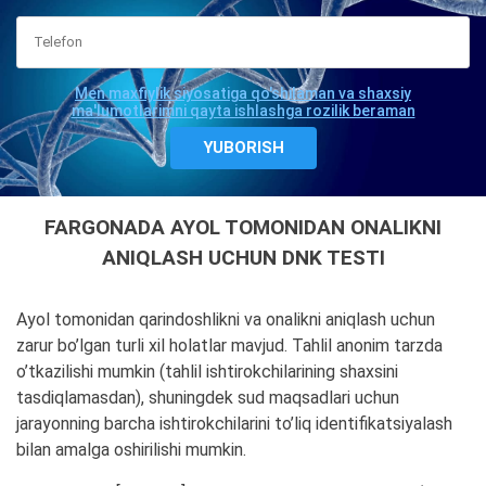
Men maxfiylik siyosatiga qo'shilaman va shaxsiy
ma'lumotlarimni qayta ishlashga rozilik beraman
FARGONADA AYOL TOMONIDAN ONALIKNI
ANIQLASH UCHUN DNK TESTI
Ayol tomonidan qarindoshlikni va onalikni aniqlash uchun
zarur bo’lgan turli xil holatlar mavjud. Tahlil anonim tarzda
o’tkazilishi mumkin (tahlil ishtirokchilarining shaxsini
tasdiqlamasdan), shuningdek sud maqsadlari uchun
jarayonning barcha ishtirokchilarini to’liq identifikatsiyalash
bilan amalga oshirilishi mumkin.