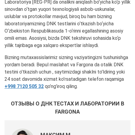
Laboratoriya [REG-PR] da onalikni aniqlash bo’yicha ko‘p yillik
sinovdan o‘tgan yuqori texnologiyali asbob-uskunalar,
uslublar va protokollar mavjud, biroq bu ham bizning
laboratoriyamizning DNK testlarini o‘tkazish bo‘yicha
O‘zbekiston Respublikasuda 1-o‘rinni egallashining asosiy
omili emas. Asosiysi, bizda DNK tekshiruvi sohasida ko‘p
yillik tajribaga ega xalqaro ekspertlar ishlaydi.
Bizning mutaxassislarimiz sizning vaziyatingizni tushunishga
yordam beradi. Bepul maslahat va Fargona da otalik DNK
testini o’tkazish uchun , saytimizdagi shaklni to’ldiring yoki
24 soat davomida xizmat ko’rsatadigan telefon raqamiga
+998 7120 505 32
qo’ng’iroq qiling.
ОТЗЫВЫ О ДНК ТЕСТАХ И ЛАБОРАТОРИИ В
FARGONA
МАКСИМ М.