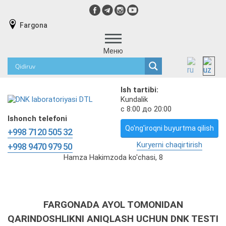
Fargona
Меню
Ish tartibi:
Kundalik
с 8:00 до 20:00
Ishonch telefoni
Qo'ng'iroqni buyurtma qilish
+998 7120 505 32
Kuryerni chaqirtirish
+998 9470 979 50
Hamza Hakimzoda ko'chasi, 8
FARGONADA AYOL TOMONIDAN
QARINDOSHLIKNI ANIQLASH UCHUN DNK TESTI