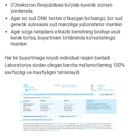
O’zbekiston Respublikasi bo’ylab kurerlik xizmati
yordamida.
Agar siz sud DNK testini o’tkazgan bo’lsangiz, biz sud
genetik xulosasini sud manziliga yuborishimiz mumkin.
Agar sizga natijalarni etkazib berishning boshqa usuli
kerak bo’lsa, buyurtmani to’ldirishda ko’rsatishingiz
mumkin.
Har bir buyurtmaga noyob individual raqam beriladi.
Laboratoriya sizdan olingan barcha ma’lumotlarning 100%
xavfsizligi va maxfiyligini ta’minlaydi.