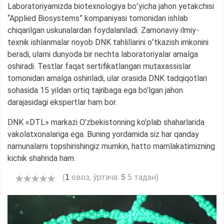
Laboratoriyamizda biotexnologiya boʻyicha jahon yetakchisi
“Applied Biosystems” kompaniyasi tomonidan ishlab
chiqarilgan uskunalardan foydalaniladi. Zamonaviy ilmiy-
texnik ishlanmalar noyob DNK tahlillarini oʻtkazish imkonini
beradi, ularni dunyoda bir nechta laboratoriyalar amalga
oshiradi. Testlar faqat sertifikatlangan mutaxassislar
tomonidan amalga oshiriladi, ular orasida DNK tadqiqotlari
sohasida 15 yildan ortiq tajribaga ega bo’lgan jahon
darajasidagi ekspertlar ham bor.
DNK «DTL» markazi O’zbekistonning ko’plab shaharlarida
vakolatxonalariga ega. Buning yordamida siz har qanday
namunalarni topshirishingiz mumkin, hatto mamlakatimizning
kichik shahrida ham.
(
овоз, ўртача:
5
5 тадан)
1