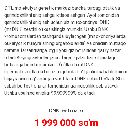
DTL molekulyar genetik markazi barcha turdagi otalik va
qarindoshlikni aniqlashga ixtisoslashgan. Ayol tomonidan
qarindoshlikni aniqlash uchun siz mitoxondriyal DNK
(mtDNK) testini o’tkazishingiz mumkin. Ushbu DNK
xromosomalardan tashqarida joylashgan (mitoxondriyalarda,
eukaryotik hujayralarning organoidlarida) va onadan mutlaqo
hamma farzandlariga, o’g’il yoki qiz bo’lishidan qat’iy nazar
o’tadi.Keyingi avlodlarga uni faqat qizlar, har xil jinsdagi
bolalarga berishi mumkin. Oʻgʻillarda mtDNK
spermatozoidlarda bir oz miqdorda boʻlganligi sababli tuxum
hujayrasini urugʻlantirgan vaqtda mtDNK nobud bo’ladi. Shu
sabali bu test onalar tomonidan qarindoshlik deb ataydi.
Ushbu usulning aniqligi 99,999999% ga etadi.
DNK testi narxi
1 999 000 so'm