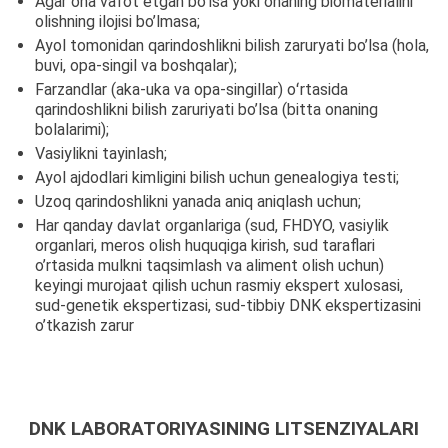
Agar ona vafot etgan bo’lsa yoki onaning biomaterialini
olishning ilojisi bo’lmasa;
Ayol tomonidan qarindoshlikni bilish zaruryati bo’lsa (hola,
buvi, opa-singil va boshqalar);
Farzandlar (aka-uka va opa-singillar) oʻrtasida
qarindoshlikni bilish zaruriyati bo’lsa (bitta onaning
bolalarimi);
Vasiylikni tayinlash;
Ayol ajdodlari kimligini bilish uchun genealogiya testi;
Uzoq qarindoshlikni yanada aniq aniqlash uchun;
Har qanday davlat organlariga (sud, FHDYO, vasiylik
organlari, meros olish huquqiga kirish, sud taraflari
o’rtasida mulkni taqsimlash va aliment olish uchun)
keyingi murojaat qilish uchun rasmiy ekspert xulosasi,
sud-genetik ekspertizasi, sud-tibbiy DNK ekspertizasini
o’tkazish zarur
DNK LABORATORIYASINING LITSENZIYALARI