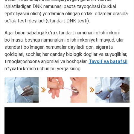
ishlatiladigan DNK namunasi paxta tayoqchasi (bukkal
epiteliyasini olish) yordamida olingan so’lak, odamlar orasida
so’lak testi deyiladi (standart DNK testi).
Agar biron sababga ko’ra standart namunani olish imkoni
bo’lmasa, boshqa namunalarni olish imkoniyati mavjud, ular
standart bo’lmagan namunalar deyiladi: qon, sigareta
qoldiqlari, sochlar, har qanday biologik dog’lar va suyuqliklar,
tirnoqlar,oshxona anjomlari va boshqalar.
Tavsif va batafsil
ro’yxatni ko’rish uchun bu yerga kiring.