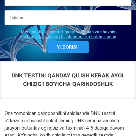
Men maxfiylik siyosatiga qo'shilaman va shaxsiy
ma'lumotlarimni qayta ishlashga rozilik beraman
DNK TESTINI QANDAY QILISH KERAK AYOL
CHIZIG'I BO'YICHA QARINDOSHLIK
Ona tomonidan qarindoshlikni aniqlashda DNK testini
o’tkazish uchun ishtirokchilarning DNK namunasini olish
jarayoni butunlay og’riqsiz va taxminan 4-6 daqiqa davom
etadi. Ko’pincha, ko’rib chiqilayotgan genetik testda