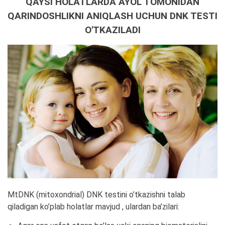
QAYSI HOLATLARDA AYOL TOMONIDAN
QARINDOSHLIKNI ANIQLASH UCHUN DNK TESTI
O'TKAZILADI
MtDNK (mitoxondrial) DNK testini o’tkazishni talab
qiladigan ko’plab holatlar mavjud , ulardan ba’zilari: