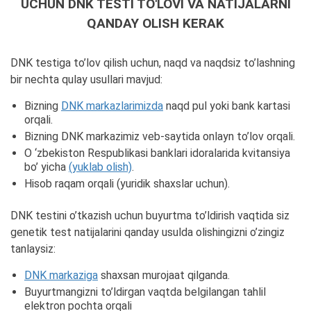
UCHUN DNK TESTI TO'LOVI VA NATIJALARNI
QANDAY OLISH KERAK
DNK testiga to’lov qilish uchun, naqd va naqdsiz to’lashning
bir nechta qulay usullari mavjud:
Bizning
DNK markazlarimizda
naqd pul yoki bank kartasi
orqali.
Bizning DNK markazimiz veb-saytida onlayn to’lov orqali.
O ‘zbekiston Respublikasi banklari idoralarida kvitansiya
bo’ yicha
(yuklab olish)
.
Hisob raqam orqali (yuridik shaxslar uchun).
DNK testini o’tkazish uchun buyurtma to’ldirish vaqtida siz
genetik test natijalarini qanday usulda olishingizni o’zingiz
tanlaysiz:
DNK markaziga
shaxsan murojaat qilganda.
Buyurtmangizni to’ldirgan vaqtda belgilangan tahlil
elektron pochta orqali