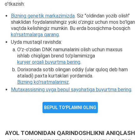
o'tkazish:
Bizning genetik markazimizda
. Siz "oldindan yozib olish"
shaklidan foydalanishingiz yoki o'zingiz uchun mos bo'lgan
vaqtda kelishingiz mumkin. Bu erda bosqichma-bosqich
ko'rsatmalarga qarang
.
Uyda mustaqil ravishda:
O'z-o'zidan DNK namunalarini olish uchun maxsus
ishlab chiqilgan brend to'plamimizga
kuryer orqali buyurtma bering
.
Dorixonada sotib olingan oddiy (ular quloq deb ham
ataladi) paxta kurtaklari yordamida.
Bizning ko'rsatmalarimiz
.
Mutaxassisning uyga bepul sayohatiga buyurtma bering
.
BEPUL TO'PLAMNI OLING
AYOL TOMONIDAN QARINDOSHLIKNI ANIQLASH