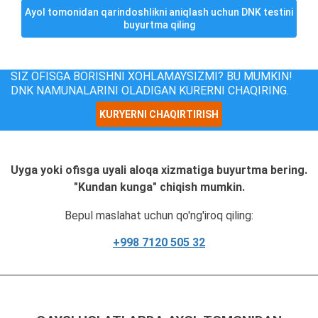
Ayol tomonidan qarindoshlikni aniqlash uchun DNK testini
buyurtma qiling
SIZ OFISGA BORISHNI XOHLAMAYSIZMI? BU MUMKIN!
DNK NAMUNALARINI OLADIGAN KURERNI CHAQIRING.
KURYERNI CHAQIRTIRISH
Uyga yoki ofisga uyali aloqa xizmatiga buyurtma bering.
"Kundan kunga" chiqish mumkin.
Bepul maslahat uchun qo'ng'iroq qiling:
+998 7120 505 32