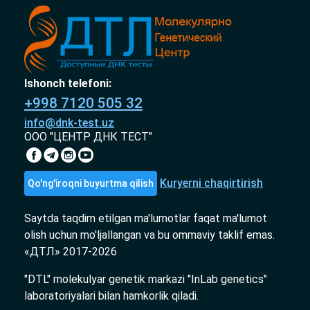
Ishonch telefoni:
+998 7120 505 32
info@dnk-test.uz
ООО "ЦЕНТР ДНК ТЕСТ"
Kuryerni chaqirtirish
Qo'ng'iroqni buyurtma qilish
Saytda taqdim etilgan ma'lumotlar faqat ma'lumot
olish uchun mo'ljallangan va bu ommaviy taklif emas.
«ДТЛ» 2017-2026
"DTL" molekulyar genetik markazi "InLab genetics"
laboratoriyalari bilan hamkorlik qiladi.