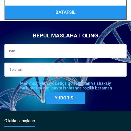
BATAFSIL
BEPUL MASLAHAT OLING
Men maxfiylik siyosatiga qo'shilaman va shaxsiy
ma'lumotlarimni qayta ishlashga rozilik beraman
Otalikni aniqlash