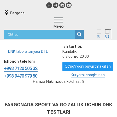
Fargona
Меню
Ish tartibi:
Kundalik
с 8:00 до 20:00
Ishonch telefoni
Qo'ng'iroqni buyurtma qilish
+998 7120 505 32
Kuryerni chaqirtirish
+998 9470 979 50
Hamza Hakimzoda ko'chasi, 8
FARGONADA SPORT VA GO'ZALLIK UCHUN DNK
TESTLARI