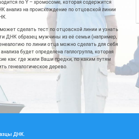
водится по Y – хромосоме, которая содержится
К анализ на происхождение по отцовской линии
НК.
 может сделать тест по отцовской линии и узнать
ти ДНК образец мужчины из её семьи (например,
а генеалогию по линии отца можно сделать для себя
 анализа будет определена гаплогруппа, которая
е как: где жили Ваши предки, по каким путям
ть генеалогическое дерево.
разцы ДНК.