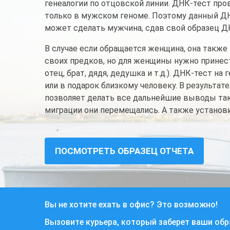
генеалогии по отцовской линии. ДНК-тест про
только в мужском геноме. Поэтому данный ДН
может сделать мужчина, сдав свой образец Д
В случае если обращается женщина, она также
своих предков, но для женщины нужно принес
отец, брат, дядя, дедушка и т.д.). ДНК-тест н
или в подарок близкому человеку. В результате
позволяет делать все дальнейшие выводы таки
миграции они перемещались. А также установи
ПОСМОТРЕТЬ ОБРАЗЕЦ ОТЧЕТА
Вы не хотите ехать в офис? Это возможно!
Вызовите курьера, который заберет ваши об