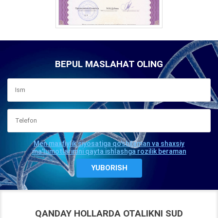
BEPUL MASLAHAT OLING
Men maxfiylik siyosatiga qo'shilaman va shaxsiy
ma'lumotlarimni qayta ishlashga rozilik beraman
QANDAY HOLLARDA OTALIKNI SUD