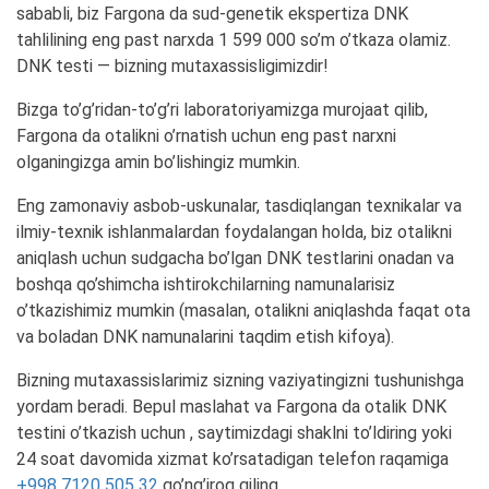
sababli, biz Fargona da sud-genetik ekspertiza DNK
tahlilining eng past narxda 1 599 000 so’m o’tkaza olamiz.
DNK testi — bizning mutaxassisligimizdir!
Bizga to’g’ridan-to’g’ri laboratoriyamizga murojaat qilib,
Fargona da otalikni o’rnatish uchun eng past narxni
olganingizga amin bo’lishingiz mumkin.
Eng zamonaviy asbob-uskunalar, tasdiqlangan texnikalar va
ilmiy-texnik ishlanmalardan foydalangan holda, biz otalikni
aniqlash uchun sudgacha bo’lgan DNK testlarini onadan va
boshqa qo’shimcha ishtirokchilarning namunalarisiz
o’tkazishimiz mumkin (masalan, otalikni aniqlashda faqat ota
va boladan DNK namunalarini taqdim etish kifoya).
Bizning mutaxassislarimiz sizning vaziyatingizni tushunishga
yordam beradi. Bepul maslahat va Fargona da otalik DNK
testini o’tkazish uchun , saytimizdagi shaklni to’ldiring yoki
24 soat davomida xizmat ko’rsatadigan telefon raqamiga
+998 7120 505 32
qo’ng’iroq qiling.