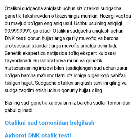
Otalikni sudgacha aniqlash uchun siz otalikni sudgacha
genetik tekshiruvdan o’tkazishingiz mumkin. Hozirgi vaqtda
bu mavjud bo’lgan eng aniq usul. Ushbu usulning aniqligi
99,999999% ga etadi. Otalikni sudgacha aniqlash uchun
DNK testi qonun hujjatlariga qat’iy muvofiq va barcha
protsessual standartlarga muvofiq amalga oshiriladi.
Genetik ekspertiza natijasida to’liq ekspert xulosasi
tayyorlanadi. Bu laboratoriya muhri va genetik
mutaxassisning imzosi bilan tasdiqlangan sud uchun zarur
bo’lgan barcha ma’lumotlarni o’z ichiga olgan ko’p sahifali
tikilgan hujjat. Sudgacha otalikni aniqlash tahlilini qiling va
sudga taqdim etish uchun qonuniy hujjat oling.
Bizning sud-genetik xulosalarimiz barcha sudlar tomonidan
qabul qilinadi.
Otalikni sud tomonidan belgilash
Axborot DNK otalik testi