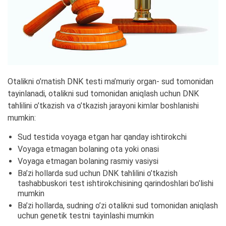
Otalikni o’rnatish DNK testi ma’muriy organ- sud tomonidan
tayinlanadi, otalikni sud tomonidan aniqlash uchun DNK
tahlilini o’tkazish va o’tkazish jarayoni kimlar boshlanishi
mumkin:
Sud testida voyaga etgan har qanday ishtirokchi
Voyaga etmagan bolaning ota yoki onasi
Voyaga etmagan bolaning rasmiy vasiysi
Ba’zi hollarda sud uchun DNK tahlilini o’tkazish
tashabbuskori test ishtirokchisining qarindoshlari bo’lishi
mumkin
Ba’zi hollarda, sudning o’zi otalikni sud tomonidan aniqlash
uchun genetik testni tayinlashi mumkin