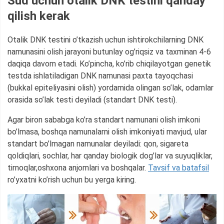
Sud uchun otalik DNK testini qanday
qilish kerak
Otalik DNK testini o’tkazish uchun ishtirokchilarning DNK
namunasini olish jarayoni butunlay og’riqsiz va taxminan 4-6
daqiqa davom etadi. Ko’pincha, ko’rib chiqilayotgan genetik
testda ishlatiladigan DNK namunasi paxta tayoqchasi
(bukkal epiteliyasini olish) yordamida olingan so’lak, odamlar
orasida so’lak testi deyiladi (standart DNK testi).
Agar biron sababga ko’ra standart namunani olish imkoni
bo’lmasa, boshqa namunalarni olish imkoniyati mavjud, ular
standart bo’lmagan namunalar deyiladi: qon, sigareta
qoldiqlari, sochlar, har qanday biologik dog’lar va suyuqliklar,
tirnoqlar,oshxona anjomlari va boshqalar.
Tavsif va batafsil
ro’yxatni ko’rish uchun bu yerga kiring.