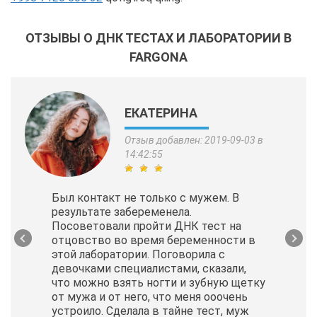
ОТЗЫВЫ О ДНК ТЕСТАХ И ЛАБОРАТОРИИ В
FARGONA
ЕКАТЕРИНА
Отзыв добавлен: 2019-09-03 в
14:42:55
Был контакт не только с мужем. В
результате забеременела.
Посоветовали пройти ДНК тест на
отцовство во время беременности в
этой лаборатории. Поговорила с
девочками специалистами, сказали,
что можно взять ногти и зубную щетку
от мужа и от него, что меня ооочень
устроило. Сделала в тайне тест, муж