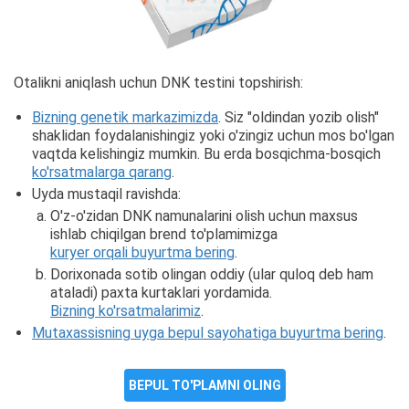
Otalikni aniqlash uchun DNK testini topshirish:
Bizning genetik markazimizda
. Siz "oldindan yozib olish"
shaklidan foydalanishingiz yoki o'zingiz uchun mos bo'lgan
vaqtda kelishingiz mumkin. Bu erda bosqichma-bosqich
ko'rsatmalarga qarang
.
Uyda mustaqil ravishda:
O'z-o'zidan DNK namunalarini olish uchun maxsus
ishlab chiqilgan brend to'plamimizga
kuryer orqali buyurtma bering
.
Dorixonada sotib olingan oddiy (ular quloq deb ham
ataladi) paxta kurtaklari yordamida.
Bizning ko'rsatmalarimiz
.
Mutaxassisning uyga bepul sayohatiga buyurtma bering
.
BEPUL TO'PLAMNI OLING