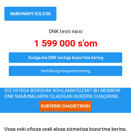
NAMUNAVIY XULOSA
DNK testi narxi
1 599 000 s'om
Sudgacha DNK testiga buyurtma bering
Sertifikatga buyurtma bering
SIZ OFISGA BORISHNI XOHLAMAYSIZMI? BU MUMKIN!
DNK NAMUNALARINI OLADIGAN KURERNI CHAQIRING.
KURYERNI CHAQIRTIRISH
Uyga yoki ofisga uyali aloqa xizmatiga buyurtma bering.