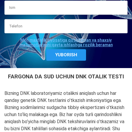
Men maxfiylik siyosatiga qo'shilaman va shaxsiy
ma'lumotlarimni qayta ishlashga rozilik beraman
FARGONA DA SUD UCHUN DNK OTALIK TESTI
Bizning DNK laboratoriyamiz otalikni aniqlash uchun har
qanday genetik DNK testlarini o’tkazish imkoniyatiga ega.
Bizning xodimlarimiz sudgacha tibbiy ekspertizani o’tkazish
uchun to’liq malakaga ega. Biz har oyda turli qarindoshlikni
aniqlash bo’yicha minglab DNK tekshiruvlarini o’tkazamiz va
bu bizni DNK tahlillari sohasida etakchiga aylantiradi. Shu