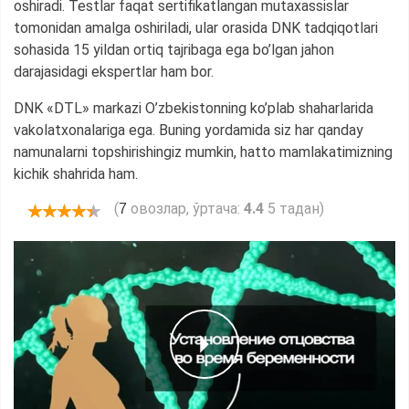
oshiradi. Testlar faqat sertifikatlangan mutaxassislar
tomonidan amalga oshiriladi, ular orasida DNK tadqiqotlari
sohasida 15 yildan ortiq tajribaga ega bo’lgan jahon
darajasidagi ekspertlar ham bor.
DNK «DTL» markazi O’zbekistonning ko’plab shaharlarida
vakolatxonalariga ega. Buning yordamida siz har qanday
namunalarni topshirishingiz mumkin, hatto mamlakatimizning
kichik shahrida ham.
(
овозлар, ўртача:
4.4
5 тадан)
7