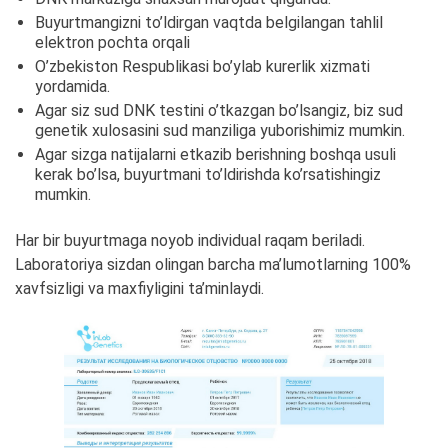
Buyurtmangizni to’ldirgan vaqtda belgilangan tahlil
elektron pochta orqali
O’zbekiston Respublikasi bo’ylab kurerlik xizmati
yordamida.
Agar siz sud DNK testini o’tkazgan bo’lsangiz, biz sud
genetik xulosasini sud manziliga yuborishimiz mumkin.
Agar sizga natijalarni etkazib berishning boshqa usuli
kerak bo’lsa, buyurtmani to’ldirishda ko’rsatishingiz
mumkin.
Har bir buyurtmaga noyob individual raqam beriladi.
Laboratoriya sizdan olingan barcha ma’lumotlarning 100%
xavfsizligi va maxfiyligini ta’minlaydi.