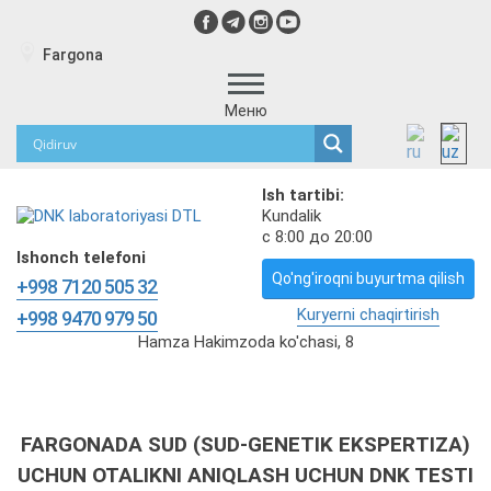
Fargona
Меню
Ish tartibi:
Kundalik
с 8:00 до 20:00
Ishonch telefoni
Qo'ng'iroqni buyurtma qilish
+998 7120 505 32
Kuryerni chaqirtirish
+998 9470 979 50
Hamza Hakimzoda ko'chasi, 8
FARGONADA SUD (SUD-GENETIK EKSPERTIZA)
UCHUN OTALIKNI ANIQLASH UCHUN DNK TESTI