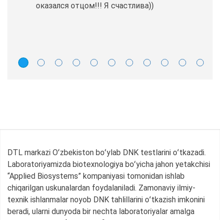
оказался отцом!!! Я счастлива))
DTL markazi Oʻzbekiston boʻylab DNK testlarini oʻtkazadi.
Laboratoriyamizda biotexnologiya boʻyicha jahon yetakchisi
“Applied Biosystems” kompaniyasi tomonidan ishlab
chiqarilgan uskunalardan foydalaniladi. Zamonaviy ilmiy-
texnik ishlanmalar noyob DNK tahlillarini oʻtkazish imkonini
beradi, ularni dunyoda bir nechta laboratoriyalar amalga