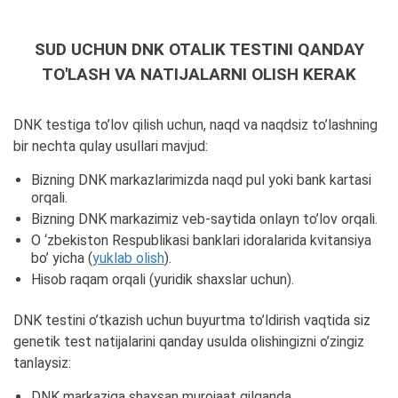
SUD UCHUN DNK OTALIK TESTINI QANDAY
TO'LASH VA NATIJALARNI OLISH KERAK
DNK testiga to’lov qilish uchun, naqd va naqdsiz to’lashning
bir nechta qulay usullari mavjud:
Bizning DNK markazlarimizda naqd pul yoki bank kartasi
orqali.
Bizning DNK markazimiz veb-saytida onlayn to’lov orqali.
O ‘zbekiston Respublikasi banklari idoralarida kvitansiya
bo’ yicha (
yuklab olish
).
Hisob raqam orqali (yuridik shaxslar uchun).
DNK testini o’tkazish uchun buyurtma to’ldirish vaqtida siz
genetik test natijalarini qanday usulda olishingizni o’zingiz
tanlaysiz:
DNK markaziga shaxsan murojaat qilganda.