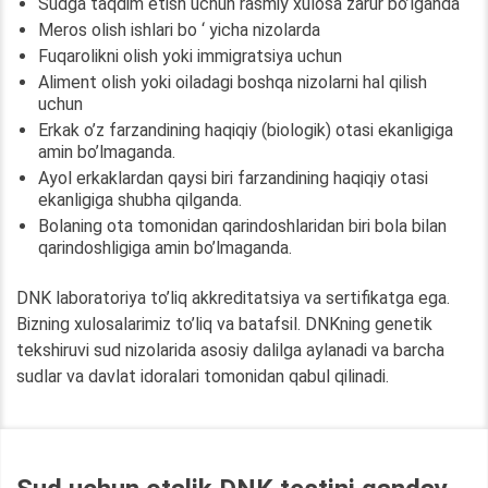
Sudga taqdim etish uchun rasmiy xulosa zarur bo’lganda
Meros olish ishlari bo ‘ yicha nizolarda
Fuqarolikni olish yoki immigratsiya uchun
Aliment olish yoki oiladagi boshqa nizolarni hal qilish
uchun
Erkak o’z farzandining haqiqiy (biologik) otasi ekanligiga
amin bo’lmaganda.
Ayol erkaklardan qaysi biri farzandining haqiqiy otasi
ekanligiga shubha qilganda.
Bolaning ota tomonidan qarindoshlaridan biri bola bilan
qarindoshligiga amin bo’lmaganda.
DNK laboratoriya to’liq akkreditatsiya va sertifikatga ega.
Bizning xulosalarimiz to’liq va batafsil. DNKning genetik
tekshiruvi sud nizolarida asosiy dalilga aylanadi va barcha
sudlar va davlat idoralari tomonidan qabul qilinadi.